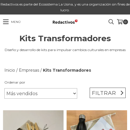
Redactivos es parte del Ecosistema La Usina, y es una organización sin fines de
lucro.
MENÚ
0
Kits Transformadores
Diseño y desarrollo de kits para impulsar cambios culturales en empresas
Inicio
/
Empresas
/
Kits Transformadores
Ordenar por
FILTRAR