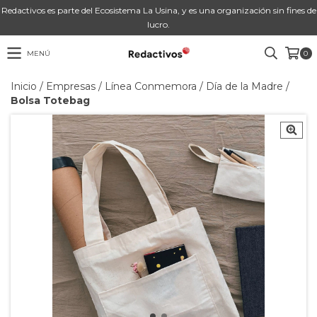
Redactivos es parte del Ecosistema La Usina, y es una organización sin fines de
lucro.
MENÚ
0
Inicio
/
Empresas
/
Línea Conmemora
/
Día de la Madre
/
Bolsa Totebag