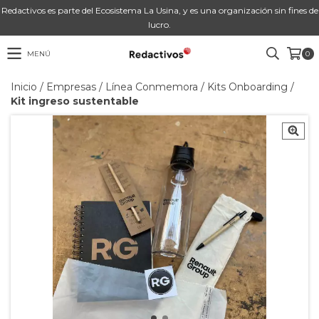
Redactivos es parte del Ecosistema La Usina, y es una organización sin fines de
lucro.
MENÚ
0
Inicio
/
Empresas
/
Línea Conmemora
/
Kits Onboarding
/
Kit ingreso sustentable