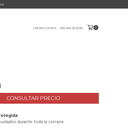
ro.
0
CREAR CUENTA
INICIAR SESIÓN
N
rotegida
cuidados durante toda la compra.