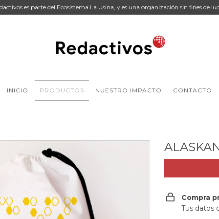
dactivos es parte del Ecosistema La Usina, y es una organización sin fines de luc
INICIO
PRODUCTOS
NUESTRO IMPACTO
CONTACTO
ALASKA
Compra p
Tus datos 