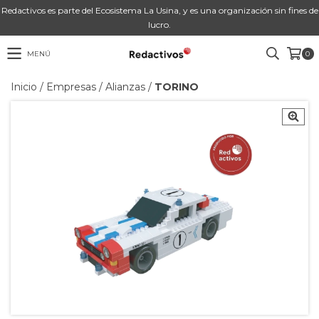
Redactivos es parte del Ecosistema La Usina, y es una organización sin fines de
lucro.
MENÚ
0
Inicio
/
Empresas
/
Alianzas
/
TORINO